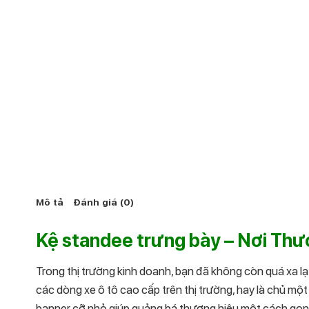
Mô tả
Đánh giá (0)
Kệ standee trưng bày – Nơi Th
Trong thị trường kinh doanh, bạn đã không còn quá xa 
các dòng xe ô tô cao cấp trên thị trường, hay là chủ một
banner cỡ nhỏ giúp quảng bá thương hiệu một cách gọn g