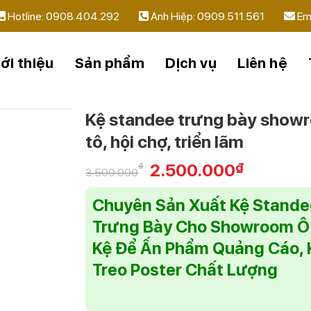
Hotline: 0908.404.292
Anh Hiệp: 0909.511.561
Em
ới thiệu
Sản phẩm
Dịch vụ
Liên hệ
Kệ standee trưng bày show
tô, hội chợ, triển lãm
2.500.000
₫
₫
3.500.000
Chuyên Sản Xuất Kệ Stande
Trưng Bày Cho Showroom Ô 
Kệ Để Ấn Phẩm Quảng Cáo, 
Treo Poster Chất Lượng