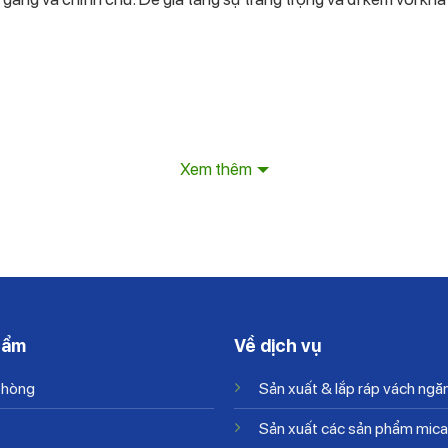
Xem thêm
-10%
hẩm
Về dịch vụ
phòng
Sản xuất & lắp ráp vách ngă
i nào ?
Sản xuất các sản phẩm mica