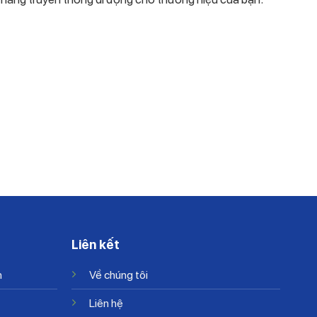
-18%
Liên kết
n
Về chúng tôi
Liên hệ