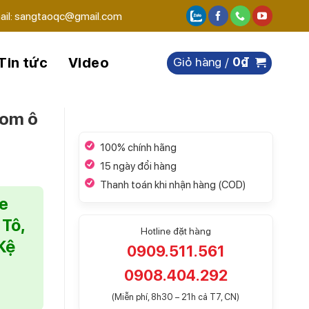
ail: sangtaoqc@gmail.com
Tin tức
Video
Giỏ hàng /
0
₫
rom ô
100% chính hãng
15 ngày đổi hàng
Thanh toán khi nhận hàng (COD)
e
Tô,
Hotline đặt hàng
Kệ
0909.511.561
0908.404.292
(Miễn phí, 8h30 – 21h cả T7, CN)