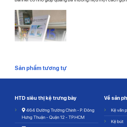
Sản phẩm tương tự
-5%
HTD siêu thị kệ trưng bày
Về sản p
464 Đường Trường Chinh - P. Đông
Kệ văn 
Hưng Thuận - Quận 12 - TP.HCM
Sử dụng kệ standee trưng bày kh
Kệ bút