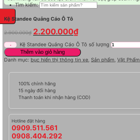
Tìm kiếm:
Kệ Standee Quảng Cáo Ô Tô
2.200.000
₫
2.900.000
₫
Kệ Standee Quảng Cáo Ô Tô số lượng
Thêm vào giỏ hàng
Danh mục:
bục hiển thị thông tin xe
,
Sản phẩm
,
Vật Phẩm
100% chính hãng
15 ngày đổi hàng
Thanh toán khi nhận hàng (COD)
Hotline đặt hàng
0909.511.561
0908.404.292