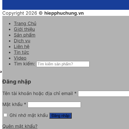
Copyright 2026 ©
hiepphuchung.vn
Trang Chủ
Giới thiệu
Sản phẩm
Dịch vụ
Liên hệ
Tin tức
Video
Tìm kiếm:
Đăng nhập
Tên tài khoản hoặc địa chỉ email
*
Mật khẩu
*
Ghi nhớ mật khẩu
Đăng nhập
Quên mật khẩu?