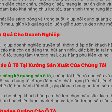
nh điện chắc chắn, chống gỉ sét, mang lại sự ổn định và
ảm bảo khả năng chịu lực tốt, tránh tình trạng rung lắc
 liệu sáng bóng và trong suốt, giúp nội dung quảng cáo
ố màu, giúp kệ quảng cáo luôn giữ được vẻ đẹp như mới
ệu Quả Cho Doanh Nghiệp
ưu, giúp doanh nghiệp truyền tải thông điệp đến khách hà
 cáo mà còn dễ dàng thu hút ánh nhìn, đặc biệt là tại
 tô, trung tâm thương mại, cửa hàng phụ kiện xe hơi, v
áo Ô Tô Tại Xưởng Sản Xuất Của Chúng Tôi
a công kệ quảng cáo ô tô,
chúng tôi hiểu rõ nhu cầu v
ô của chúng tôi được đảm bảo chất lượng từ chất liệu đ
hế độ bảo hành tốt nhất, giúp khách hàng an tâm sử dụn
u, cho phép khách hàng có thể lựa chọn màu sắc, kích t
ối ưu hóa chiến lược marketing và tạo ấn tượng sâu sắc 
 Stadee Quảng Cáo Ô Tô