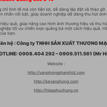
 chỉ tinh tế mà còn tiện lợi, dễ dàng lắp đặt và tháo g
ểm nhấn nổi bật, giúp doanh nghiệp dễ dàng thu hút án
o hiệu quả, giúp nâng cao hình ảnh thương hiệu và thu 
ghiệp tối ưu chiến lược quảng bá một cách hiệu quả. Hã
của bạn.
n liên hệ : Công ty TNHH SẢN XUẤT THƯƠNG 
OTLINE: 0908.404 292 – 0909.511.561 (Mr H
Website :
http://vanphongphamhtd.com
http://kevanphong.com
http://hiepphuchung.vn