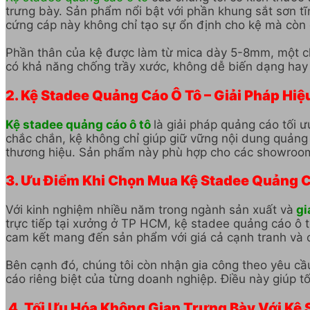
trưng bày. Sản phẩm nổi bật với phần khung sắt sơn tĩ
cứng cáp này không chỉ tạo sự ổn định cho kệ mà còn đ
Phần thân của kệ được làm từ mica dày 5-8mm, một chất
có khả năng chống trầy xước, không dễ biến dạng hay 
2. Kệ Stadee Quảng Cáo Ô Tô – Giải Pháp Hi
Kệ stadee quảng cáo ô tô
là giải pháp quảng cáo tối 
chắc chắn, kệ không chỉ giúp giữ vững nội dung quảng
thương hiệu. Sản phẩm này phù hợp cho các showroom ô
3. Ưu Điểm Khi Chọn Mua Kệ Stadee Quảng C
Với kinh nghiệm nhiều năm trong ngành sản xuất và
gi
trực tiếp tại xưởng ở TP HCM, kệ stadee quảng cáo ô t
cam kết mang đến sản phẩm với giá cả cạnh tranh và c
Bên cạnh đó, chúng tôi còn nhận gia công theo yêu cầ
cáo riêng biệt của từng doanh nghiệp. Điều này giúp t
4. Tối Ưu Hóa Không Gian Trưng Bày Với Kệ