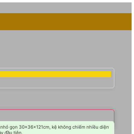
hước nhỏ gọn 30x36x121cm, kệ không chiếm nhiều diện
y đầu tiên.