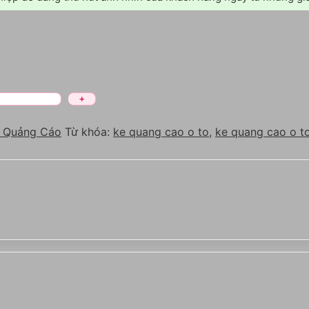
 Quảng Cáo
Từ khóa:
ke quang cao o to
,
ke quang cao o to