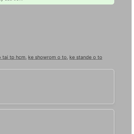
 tai tp hcm
,
ke showrom o to
,
ke stande o to