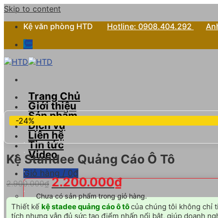
Skip to content
Kệ văn phòng HTD
Hotline: 0908.404.292
Anh
Trang Chủ
Giới thiệu
Sản phẩm
-24%
Dịch vụ
Liên hệ
Tin tức
Video
Kệ Standee Quảng Cáo Ô Tô
Giỏ hàng /
0
₫
2.200.000
₫
2.900.000
₫
Chưa có sản phẩm trong giỏ hàng.
Thiết kế
kệ stadee quảng cáo ô tô
của chúng tôi không chỉ 
tích nhưng vẫn đủ sức tạo điểm nhấn nổi bật, giúp doanh ng