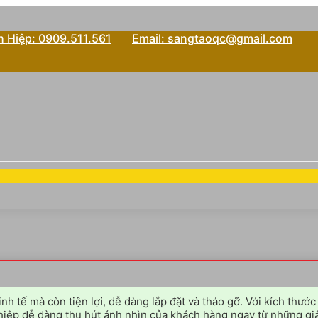
 Hiệp: 0909.511.561
Email: sangtaoqc@gmail.com
tinh tế mà còn tiện lợi, dễ dàng lắp đặt và tháo gỡ. Với kích t
hiệp dễ dàng thu hút ánh nhìn của khách hàng ngay từ những giâ