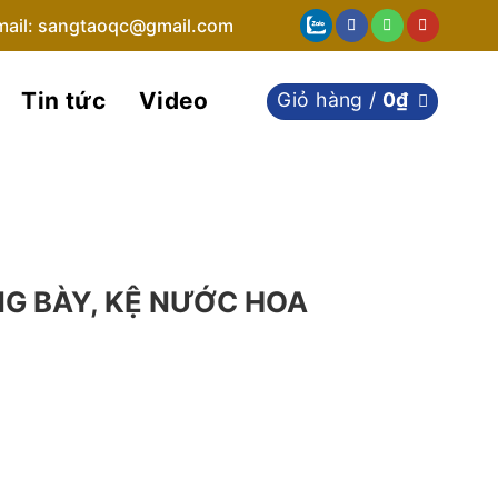
mail: sangtaoqc@gmail.com
Tin tức
Video
Giỏ hàng /
0
₫
G BÀY, KỆ NƯỚC HOA