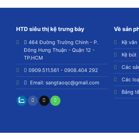
HTD siêu thị kệ trưng bày
Về sản 
464 Đường Trường Chinh - P.
Kệ văn
Đông Hưng Thuận - Quận 12 -
Kệ bút
TP.HCM
Các sả
0909.511.561
-
0908.404 292
Các loạ
Email: sangtaoqc@gmail.com
Bảng t