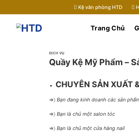
Skip
Kệ văn phòng HTD
H
to
content
Trang Chủ
G
DỊCH VỤ
Quầy Kệ Mỹ Phẩm – Sả
CHUYÊN SẢN XUẤT &
⇒〉
Bạn đang kinh doanh các sản phẩm
⇒〉
Bạn là chủ một salon tóc
⇒〉
Bạn là chủ một cửa hàng nail