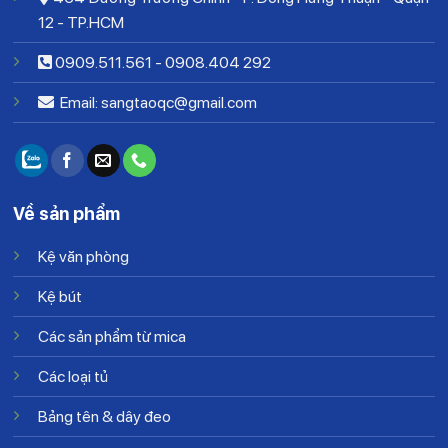
12 - TP.HCM
0909.511.561
-
0908.404 292
Email: sangtaoqc@gmail.com
Về sản phẩm
Kệ văn phòng
Kệ bút
Các sản phẩm từ mica
Các loại tủ
Bảng tên & dây đeo