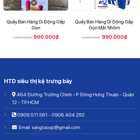
Quầy Bán Hàng Di Động Gấp
Quầy Bán Hàng Di Động Gấp
Gọn
Gọn Mặt Nhôm
900.000
₫
990.000
₫
1.200.000
₫
1.200.000
₫
HTD siêu thị kệ trưng bày
464 Đường Trường Chinh - P. Đông Hưng Thuận - Quận
12 - TP.HCM
0909.511.561
-
0908.404 292
Email: sangtaoqc@gmail.com