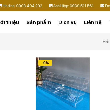
Hotline: 0908.404.292
Anh Hiệp: 0909.511.561
Em
ới thiệu
Sản phẩm
Dịch vụ
Liên hệ
Hiển
-9%