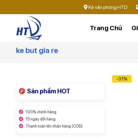
Skip
Kệ văn phòng HTD
to
content
Trang Chủ
Gi
ke but gia re
-31%
Sản phẩm HOT
100% chính hãng
15 ngày đổi hàng
Thanh toán khi nhận hàng (COD)