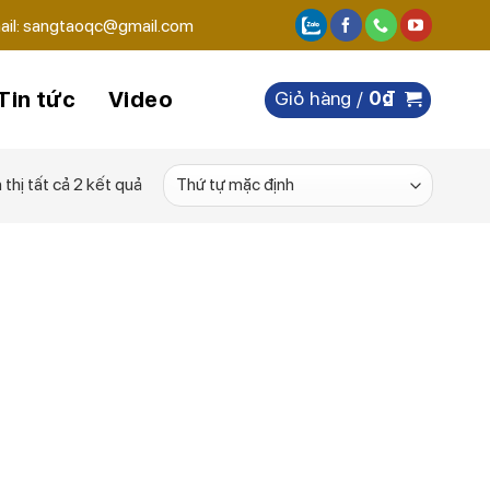
ail: sangtaoqc@gmail.com
Tin tức
Video
Giỏ hàng /
0
₫
 thị tất cả 2 kết quả