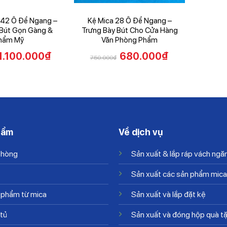
 42 Ô Để Ngang –
Kệ Mica 28 Ô Để Ngang –
 Bút Gọn Gàng &
Trưng Bày Bút Cho Cửa Hàng
hẩm Mỹ
Văn Phòng Phẩm
1.100.000
₫
680.000
₫
750.000
₫
hẩm
Về dịch vụ
phòng
Sản xuất & lắp ráp vách ngă
Sản xuất các sản phẩm mica
 phẩm từ mica
Sản xuất và lắp đặt kệ
 tủ
Sản xuất và đóng hộp quà t