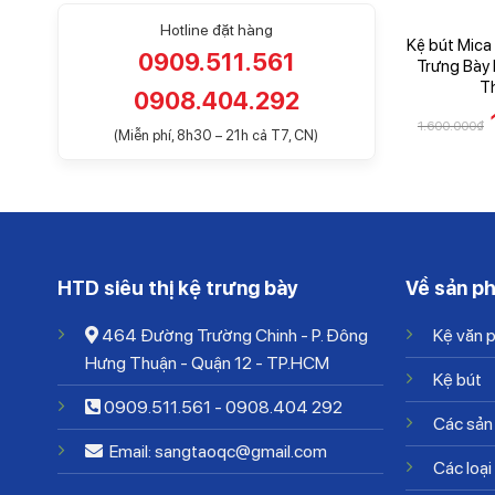
Hotline đặt hàng
Kệ bút Mica
0909.511.561
Trưng Bày
T
0908.404.292
1.600.000
₫
(Miễn phí, 8h30 – 21h cả T7, CN)
HTD siêu thị kệ trưng bày
Về sản p
464 Đường Trường Chinh - P. Đông
Kệ văn 
Hưng Thuận - Quận 12 - TP.HCM
Kệ bút
0909.511.561
-
0908.404 292
Các sản
Email: sangtaoqc@gmail.com
Các loại