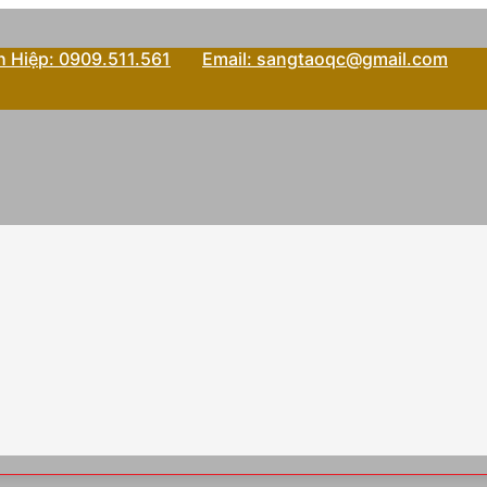
 Hiệp: 0909.511.561
Email: sangtaoqc@gmail.com