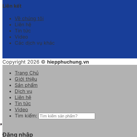
Liên kết
Về chúng tôi
Liên hệ
Tin tức
Video
Các dịch vụ khác
Copyright 2026 ©
hiepphuchung.vn
Trang Chủ
Giới thiệu
Sản phẩm
Dịch vụ
Liên hệ
Tin tức
Video
Tìm kiếm:
Đăng nhập