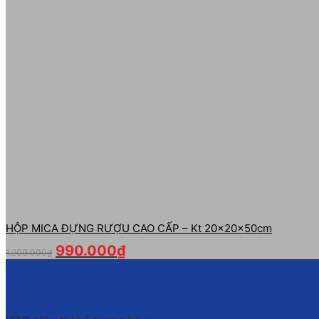
HỘP MICA ĐỰNG RƯỢU CAO CẤP – Kt 20x20x50cm
990.000
₫
1.200.000
₫