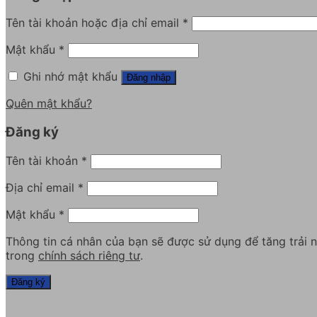
Tên tài khoản hoặc địa chỉ email
*
Mật khẩu
*
Ghi nhớ mật khẩu
Đăng nhập
Quên mật khẩu?
Đăng ký
Tên tài khoản
*
Địa chỉ email
*
Mật khẩu
*
Thông tin cá nhân của bạn sẽ được sử dụng để tăng trải 
trong
chính sách riêng tư
.
Đăng ký