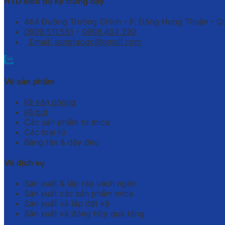
HTD siêu thị kệ trưng bày
464 Đường Trường Chinh - P. Đông Hưng Thuận - Q
0909.511.561
-
0908.404 292
Email: sangtaoqc@gmail.com
Về sản phẩm
Kệ văn phòng
Kệ bút
Các sản phẩm từ mica
Các loại tủ
Bảng tên & dây đeo
Về dịch vụ
Sản xuất & lắp ráp vách ngăn
Sản xuất các sản phẩm mica
Sản xuất và lắp đặt kệ
Sản xuất và đóng hộp quà tặng