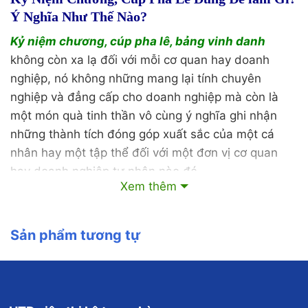
Ý Nghĩa Như Thế Nào?
Kỷ niệm chương, cúp pha lê, bảng vinh danh
không còn xa lạ đối với mỗi cơ quan hay doanh
nghiệp, nó không những mang lại tính chuyên
nghiệp và đẳng cấp cho doanh nghiệp mà còn là
một món quà tinh thần vô cùng ý nghĩa ghi nhận
những thành tích đóng góp xuất sắc của một cá
nhân hay một tập thể đối với một đơn vị cơ quan
hay doanh nghiệp tư nhân nào đó
Xem thêm
Với sự phát triển của văn hóa vinh danh và tri ân,
các ấn phẩm quà tặng kỷ niệm này mang lại giá trị
Sản phẩm tương tự
cực lớn lao trong lĩnh vực tăng thêm giá trị của con
người và xã hội,
kỷ niệm chương, cúp, bảng vinh
-38%
danh
hiện nay thường được chế tác và thiết kế dưới
nhiều hình thức và chất liệu khác nhau dựa trên nhu