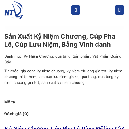
Skip
to
content
Sản Xuất Kỷ Niệm Chương, Cúp Pha
Lê, Cúp Lưu Niệm, Bảng Vinh danh
Danh mục:
Kỷ Niệm Chương
,
quà tặng
,
Sản phẩm
,
Vật Phẩm Quảng
Cáo
Từ khóa:
gia cong ky niem chuong
,
ky niem chuong gia tot
,
ky niem
chuong tai tp hcm
,
lam cup luu niem gia re
,
qua tang
,
qua tang ky
niem chuong gia tot
,
san xuat ky niem chuong
Mô tả
Đánh giá (0)
Kỷ Niệm Chương, Cúp Pha Lê Dùng Để làm Gì?