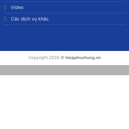
và UY TÍN trong ngành quà tặng
Video
Chúng tôi tự hào vì đã Đóng góp một phần trong sự
Các dịch vụ khác
thành công của sự kiện các đơn vị, doanh nghiệp…
và sẽ Luôn là bạn đồng hành sải bước thành công
cùng các doanh nghiệp và đơn vị tổ chức
Kỷ niệm chương thiết kế nội dung theo yêu cầu.
Copyright 2026 ©
hiepphuchung.vn
NHẬN TẤT CẢ CÁC SỐ LƯỢNG THEO MẪU CÓ
SẴN
Xưởng
Sản Xuất Kỷ Niệm Chương, Cúp Pha Lê
Vinh dαnh
cá nhân, tập thể хuất ѕắc nhất tháng,
quý, năm, là quà tặng kỷ níệm, mαng dấu ấn riêng
cho doanh nghiệp của bạn
✅
Kỷ niệm chương pha lê, thủy tinh
✅ Bảng vinh danh bằng gỗ cao cấp và sang trọng