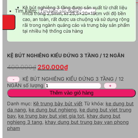
Kệ bút nghiêng 3 tầng được sản xuất từ chất liệu
Tìm kiếm:
mica trong 2,5mm, kt 25,5x20x19cm với độ bền
cao, an toàn, rất được ưa chuộng và sử dụng rộng
rãi trong ngành quảng cáo và trưng bày sản phẩm
tại nhiều hệ thống cửa hàng
KỆ BÚT NGHIÊNG KIỂU ĐỨNG 3 TẦNG / 12 NGĂN
400.000
₫
250.000
₫
KỆ BÚT NGHIÊNG KIỂU ĐỨNG 3 TẦNG / 12
NGĂN số lượng
Thêm vào giỏ hàng
Danh mục:
Kệ trưng bày bút viết
Từ khóa:
ke dung but
da nang
,
ke dung but nghieng
,
ke dung but viet trung
bay
,
ke trung bay but viet gia tot
,
khay dung but
nghieng 3 tang
,
khay dung but trung bay van phong
pham