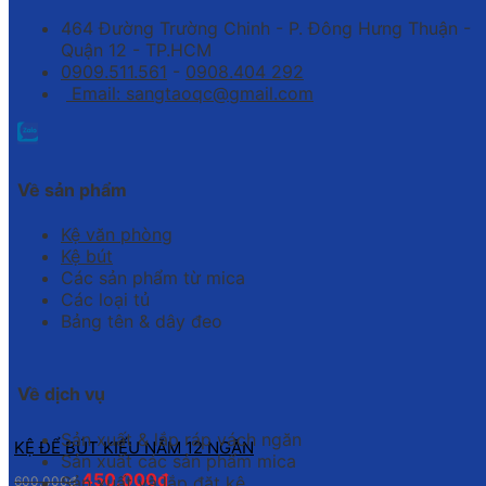
464 Đường Trường Chinh - P. Đông Hưng Thuận -
Quận 12 - TP.HCM
0909.511.561
-
0908.404 292
Email: sangtaoqc@gmail.com
Về sản phẩm
Kệ văn phòng
Kệ bút
Các sản phẩm từ mica
Các loại tủ
Bảng tên & dây đeo
Về dịch vụ
Sản xuất & lắp ráp vách ngăn
KỆ ĐỂ BÚT KIỂU NẰM 12 NGĂN
Sản xuất các sản phẩm mica
450.000
₫
Sản xuất và lắp đặt kệ
600.000
₫