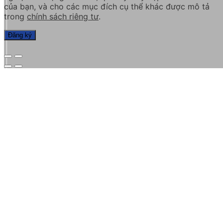
của bạn, và cho các mục đích cụ thể khác được mô tả
trong
chính sách riêng tư
.
Đăng ký