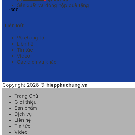
Sản xuất và đóng hộp quà tặng
-30%
Liên kết
Về chúng tôi
Liên hệ
Tin tức
Video
Các dịch vụ khác
Copyright 2026 ©
hiepphuchung.vn
Trang Chủ
Giới thiệu
Sản phẩm
Dịch vụ
Liên hệ
Tin tức
Video