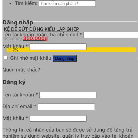
Tìm kiếm:
Đăng nhập
KỆ ĐỂ BÚT ĐỨNG KIỂU LẮP GHÉP
Tên tài khoản hoặc địa chỉ email
*
350.000
₫
500.000
₫
Mật khẩu
*
-17%
Ghi nhớ mật khẩu
Đăng nhập
Quên mật khẩu?
Đăng ký
Tên tài khoản
*
Địa chỉ email
*
Mật khẩu
*
Thông tin cá nhân của bạn sẽ được sử dụng để tăng trải
nghiệm sử dụng website, quản lý truy cập vào tài khoản