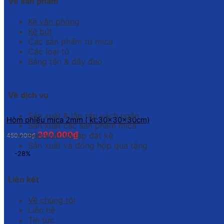
Về sản phẩm
Kệ văn phòng
Kệ bút
Các sản phẩm từ mica
Các loại tủ
Bảng tên & dây đeo
Về dịch vụ
Sản xuất & lắp ráp vách ngăn
Hòm phiếu mica 2mm ( kt:30x30x30cm)
Sản xuất các sản phẩm mica
390.000
₫
Sản xuất và lắp đặt kệ
450.000
₫
Sản xuất và đóng hộp quà tặng
-28%
Liên kết
Về chúng tôi
Liên hệ
Tin tức