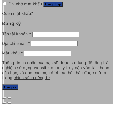
Ghi nhớ mật khẩu
Đăng nhập
Quên mật khẩu?
Đăng ký
Tên tài khoản
*
Địa chỉ email
*
Mật khẩu
*
Thông tin cá nhân của bạn sẽ được sử dụng để tăng trải
nghiệm sử dụng website, quản lý truy cập vào tài khoản
của bạn, và cho các mục đích cụ thể khác được mô tả
trong
chính sách riêng tư
.
Đăng ký