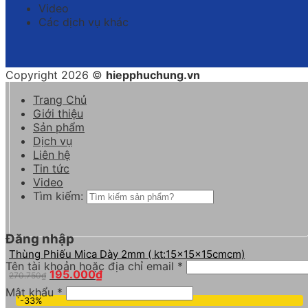
Video
Các dịch vụ khác
Copyright 2026 ©
hiepphuchung.vn
Trang Chủ
Giới thiệu
Sản phẩm
Dịch vụ
Liên hệ
Tin tức
Video
Tìm kiếm:
Đăng nhập
Thùng Phiếu Mica Dày 2mm ( kt:15x15x15cmcm)
Tên tài khoản hoặc địa chỉ email
*
195.000
₫
270.750
₫
Mật khẩu
*
-33%