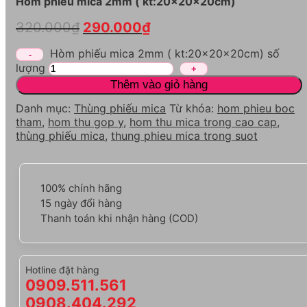
Hòm phiếu mica 2mm ( kt:20x20x20cm)
320.000
₫
290.000
₫
Hòm phiếu mica 2mm ( kt:20x20x20cm) số
lượng
Thêm vào giỏ hàng
Danh mục:
Thùng phiếu mica
Từ khóa:
hom phieu boc
tham
,
hom thu gop y
,
hom thu mica trong cao cap
,
thùng phiếu mica
,
thung phieu mica trong suot
100% chính hãng
15 ngày đổi hàng
Thanh toán khi nhận hàng (COD)
Hotline đặt hàng
0909.511.561
0908.404.292